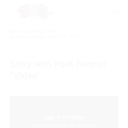
Aylık arşiv: Aralık, 2013
Buradasınız:
Anasayfa
/
Blog
/
2013
/
Aralık
Entry with Post Format
“Video”
PERSONAL
,
UNCATEGORIZED