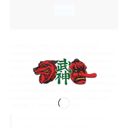
Lorem ipsum dolor sit amet, consectetuer
adipiscing elit. Aenean commodo ligula eget dolor.
Aenean massa. Cum sociis natoque penatibus et
magnis dis parturient montes, nascetur ridiculus
mus. Donec quam felis, ultricies nec, pellentesque
eu, pretium quis, sem. Nulla consequat massa quis
enim. Donec pede justo, fringilla vel, aliquet nec,
vulputate eget, arcu. In enim justo, rhoncus ut,
imperdiet a, venenatis vitae, justo.
Nullam dictum felis eu pede mollis
pretium. Integer tincidunt. Cras