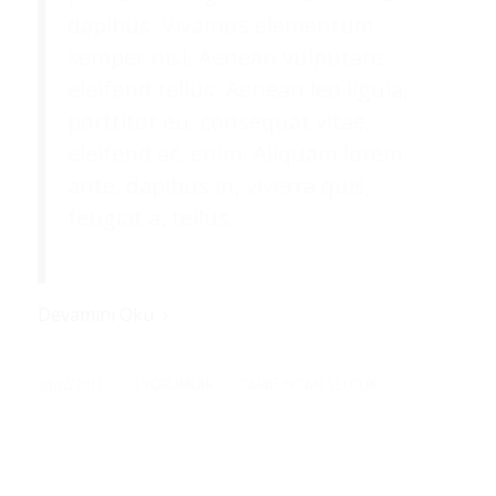
dapibus. Vivamus elementum
semper nisi. Aenean vulputate
eleifend tellus. Aenean leo ligula,
porttitor eu, consequat vitae,
eleifend ac, enim. Aliquam lorem
ante, dapibus in, viverra quis,
feugiat a, tellus.
Devamını Oku
/
/
24/12/2013
0 YORUMLAR
TARAFINDAN
SELCUK